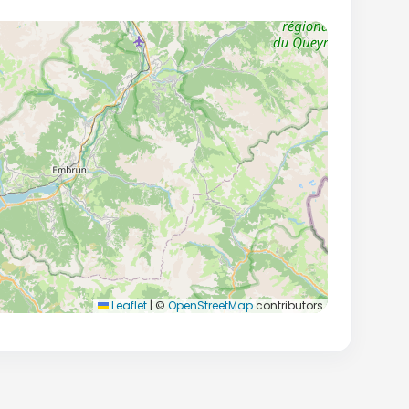
Leaflet
|
©
OpenStreetMap
contributors