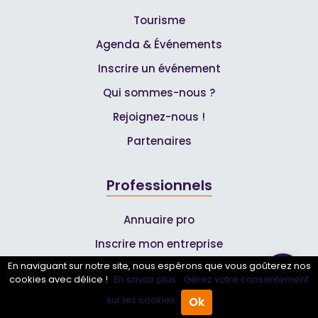
Tourisme
Agenda & Événements
Inscrire un événement
Qui sommes-nous ?
Rejoignez-nous !
Partenaires
Professionnels
Annuaire pro
Inscrire mon entreprise
En naviguant sur notre site, nous espérons que vous goûterez nos
Les Abonnements Pros
cookies avec délice !
En savoir plus.
Gérez votre consentement
sur les cookies.
Ok
Accueil
Annuaire Pro
Agenda
Menu
Infos