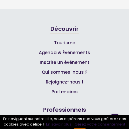
Découvrir
Tourisme
Agenda & Événements
Inscrire un événement
Qui sommes-nous ?
Rejoignez-nous !
Partenaires
Professionnels
En naviguant sur notre site, nous espérons que vous goûterez nos
Annuaire pro
cookies avec délice !
En savoir plus.
Gérez votre consentement