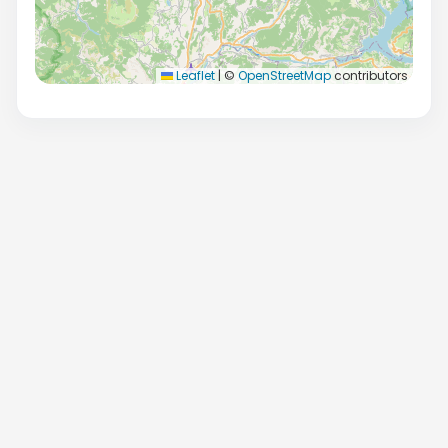
Leaflet
|
©
OpenStreetMap
contributors