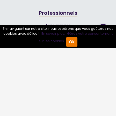
Professionnels
Annuaire pro
En naviguant sur notre site, nous espérons que vous goûterez nos
cookies avec délice !
En savoir plus.
Gérez votre consentement
Inscrire mon entreprise
sur les cookies.
Ok
Les Abonnements Pros
Accueil
Annuaire Pro
Agenda
Menu
Infos
Mentions légales et CGV
Suivez-nous