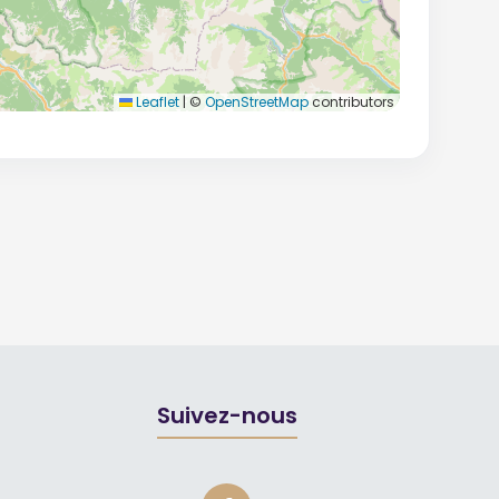
Leaflet
|
©
OpenStreetMap
contributors
Suivez-nous