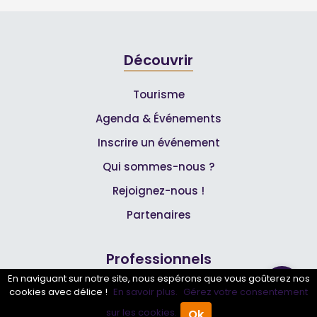
Découvrir
Tourisme
Agenda & Événements
Inscrire un événement
Qui sommes-nous ?
Rejoignez-nous !
Partenaires
Professionnels
En naviguant sur notre site, nous espérons que vous goûterez nos
cookies avec délice !
En savoir plus.
Gérez votre consentement
Annuaire pro
sur les cookies.
Ok