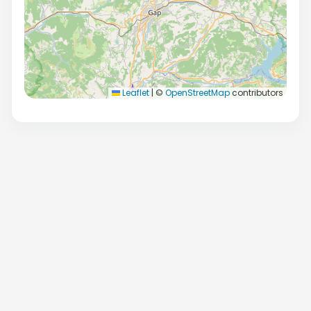
Leaflet
|
©
OpenStreetMap
contributors