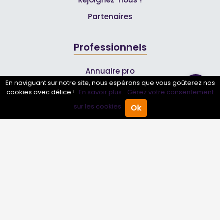
Partenaires
Professionnels
Annuaire pro
En naviguant sur notre site, nous espérons que vous goûterez nos
Inscrire mon entreprise
cookies avec délice !
En savoir plus.
Gérez votre consentement
Les Abonnements Pros
sur les cookies.
Ok
Accueil
Annuaire Pro
Agenda
Menu
Infos
Mentions légales et CGV
Suivez-nous