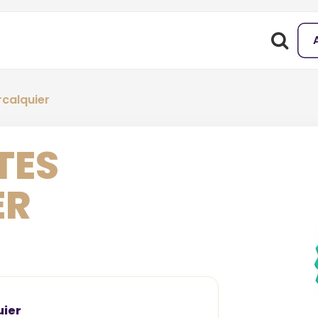
calquier
TES
ER
uier