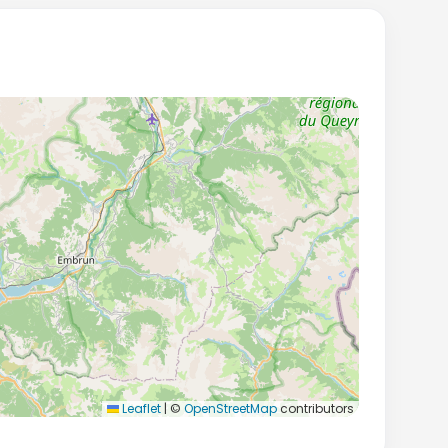
Leaflet
|
©
OpenStreetMap
contributors