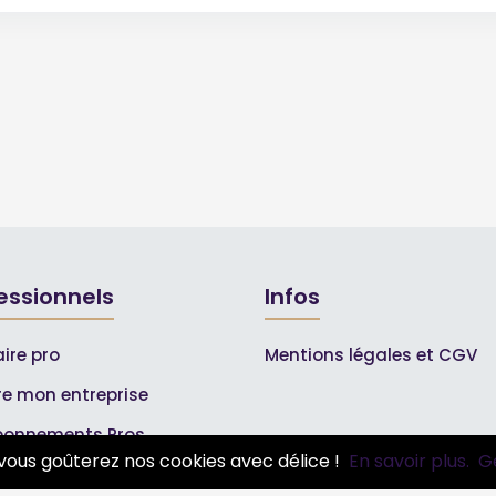
essionnels
Infos
ire pro
Mentions légales et CGV
ire mon entreprise
bonnements Pros
vous goûterez nos cookies avec délice !
En savoir plus.
G