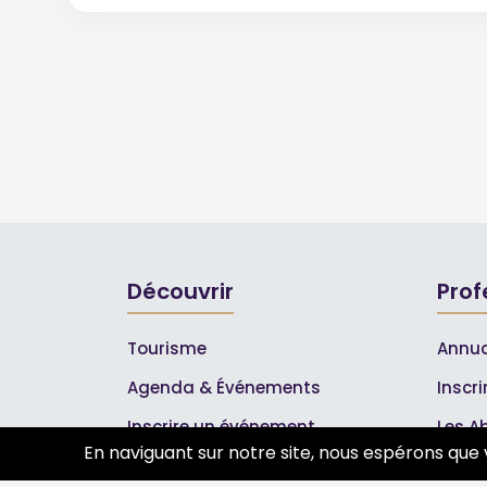
Découvrir
Prof
Tourisme
Annua
Agenda & Événements
Inscr
Inscrire un événement
Les A
En naviguant sur notre site, nous espérons que 
Qui sommes-nous ?