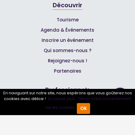
Découvrir
Tourisme
Agenda & Événements
Inscrire un événement
Qui sommes-nous ?
Rejoignez-nous !
Partenaires
Professionnels
En naviguant sur notre site, nous espérons que vous goûterez nos
cookies avec délice !
En savoir plus.
Gérez votre consentement
Annuaire pro
sur les cookies.
Ok
Accueil
Annuaire Pro
Agenda
Menu
Inscrire mon entreprise
Les Abonnements Pros