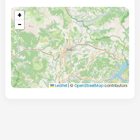
+
−
Leaflet
|
©
OpenStreetMap
contributors