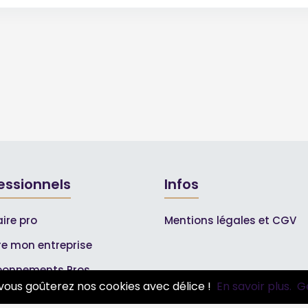
essionnels
Infos
ire pro
Mentions légales et CGV
ire mon entreprise
bonnements Pros
vous goûterez nos cookies avec délice !
En savoir plus.
G