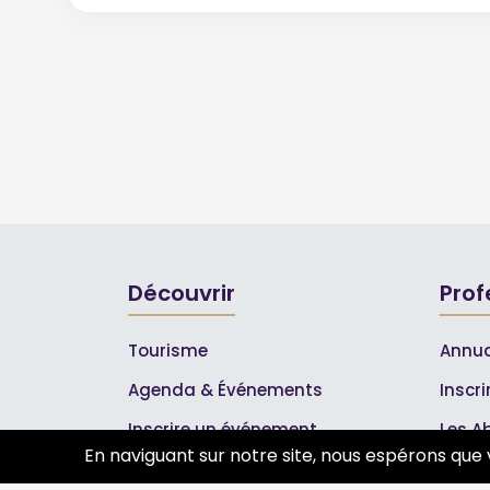
Découvrir
Prof
Tourisme
Annua
Agenda & Événements
Inscr
Inscrire un événement
Les A
En naviguant sur notre site, nous espérons que 
Qui sommes-nous ?