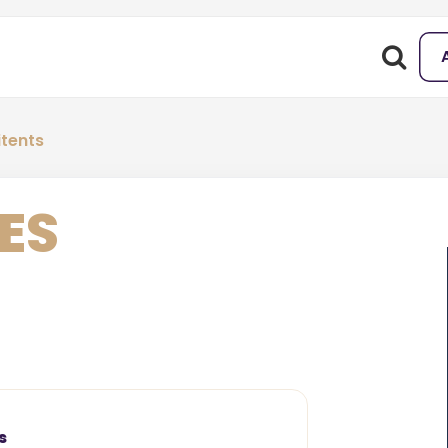
itents
ES
s