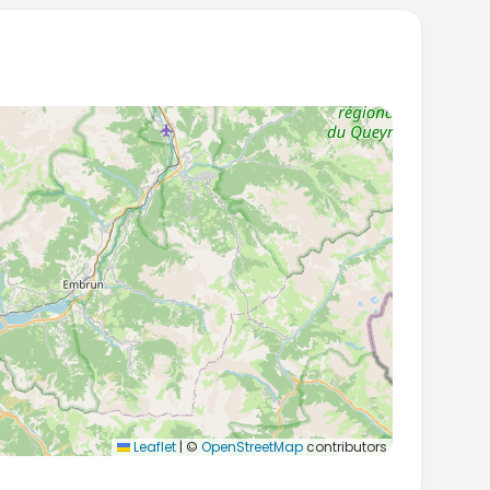
Leaflet
|
©
OpenStreetMap
contributors