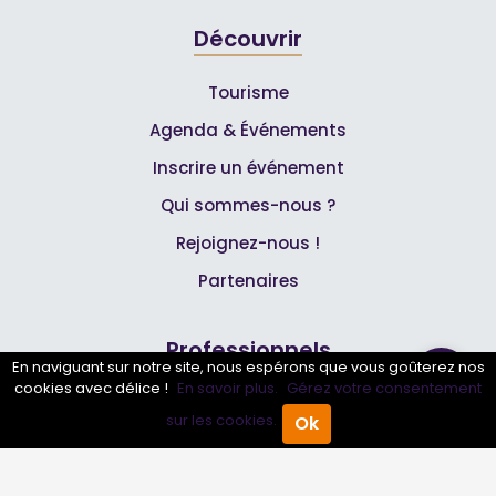
Découvrir
Tourisme
Agenda & Événements
Inscrire un événement
Qui sommes-nous ?
Rejoignez-nous !
Partenaires
Professionnels
En naviguant sur notre site, nous espérons que vous goûterez nos
cookies avec délice !
En savoir plus.
Gérez votre consentement
Annuaire pro
sur les cookies.
Ok
Accueil
Annuaire Pro
Agenda
Menu
Inscrire mon entreprise
Les Abonnements Pros