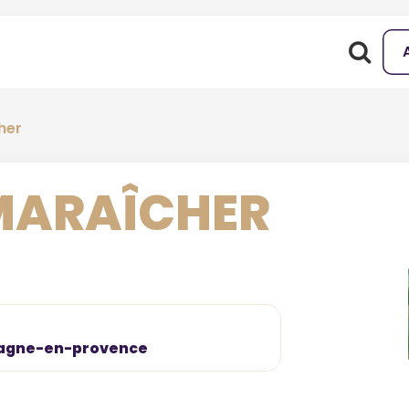
her
MARAÎCHER
emagne-en-provence