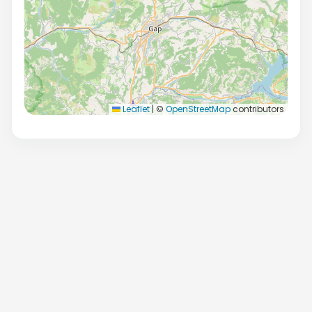
Leaflet
|
©
OpenStreetMap
contributors