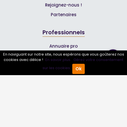
Rejoignez-nous !
Partenaires
Professionnels
Annuaire pro
En naviguant sur notre site, nous espérons que vous goûterez nos
Inscrire mon entreprise
cookies avec délice !
En savoir plus.
Gérez votre consentement
Les Abonnements Pros
sur les cookies.
Ok
Accueil
Annuaire Pro
Agenda
Menu
Infos
Mentions légales et CGV
Suivez-nous