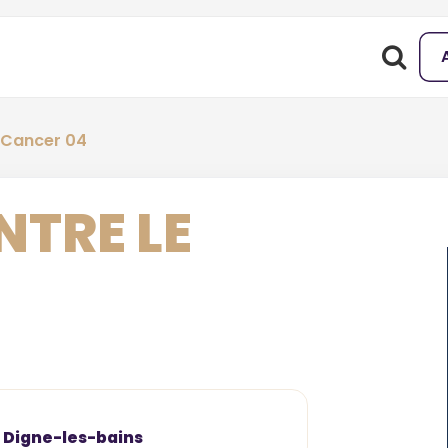
e Cancer 04
NTRE LE
0 Digne-les-bains