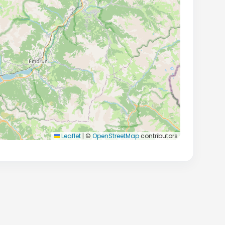
Leaflet
|
©
OpenStreetMap
contributors