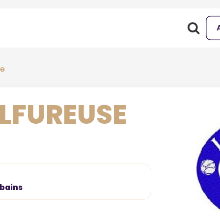
se
ULFUREUSE
 bains