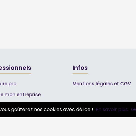
essionnels
Infos
ire pro
Mentions légales et CGV
ire mon entreprise
bonnements Pros
vous goûterez nos cookies avec délice !
En savoir plus.
G