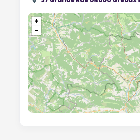
37 Grande Rue 04800 Gréoux l
+
−