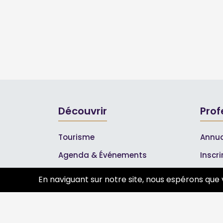
Découvrir
Prof
Tourisme
Annua
Agenda & Événements
Inscr
Inscrire un événement
Les A
En naviguant sur notre site, nous espérons que 
Qui sommes-nous ?
Rejoignez-nous !