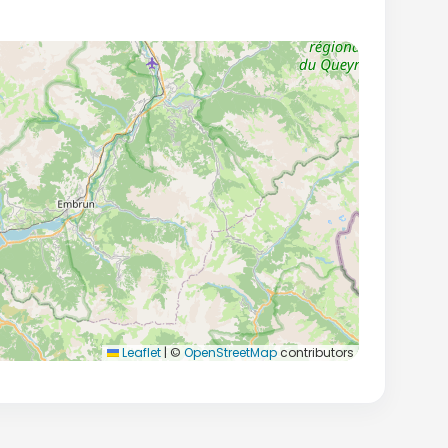
Leaflet
|
©
OpenStreetMap
contributors