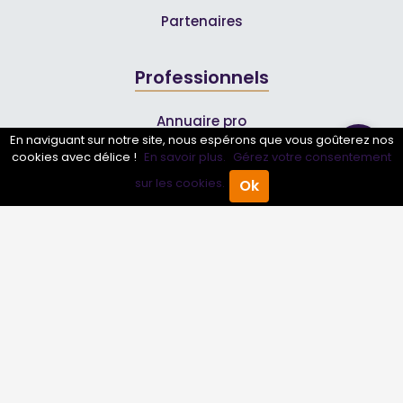
Partenaires
Professionnels
Annuaire pro
En naviguant sur notre site, nous espérons que vous goûterez nos
Inscrire mon entreprise
cookies avec délice !
En savoir plus.
Gérez votre consentement
Les Abonnements Pros
sur les cookies.
Ok
Accueil
Annuaire Pro
Agenda
Menu
Infos
Mentions légales et CGV
Suivez-nous