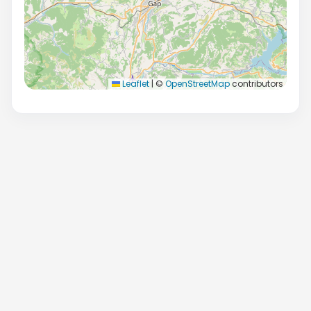
Leaflet
|
©
OpenStreetMap
contributors