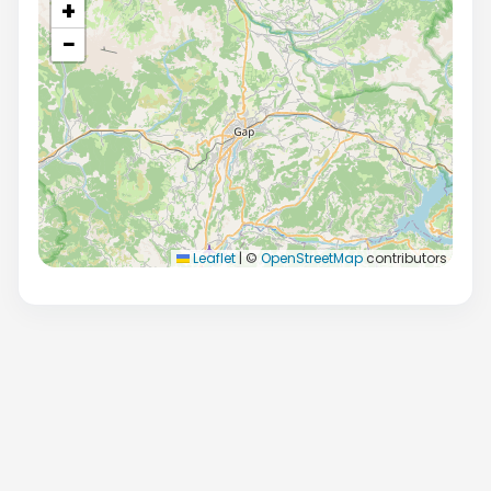
+
−
Leaflet
|
©
OpenStreetMap
contributors