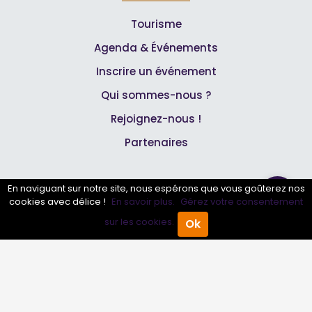
Tourisme
Agenda & Événements
Inscrire un événement
Qui sommes-nous ?
Rejoignez-nous !
Partenaires
Professionnels
En naviguant sur notre site, nous espérons que vous goûterez nos
cookies avec délice !
En savoir plus.
Gérez votre consentement
Annuaire pro
sur les cookies.
Ok
Accueil
Annuaire Pro
Agenda
Menu
Inscrire mon entreprise
Les Abonnements Pros
Infos