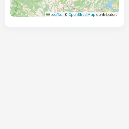
Leaflet
|
©
OpenStreetMap
contributors