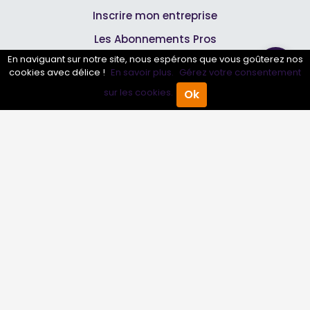
Inscrire mon entreprise
Les Abonnements Pros
En naviguant sur notre site, nous espérons que vous goûterez nos
cookies avec délice !
En savoir plus.
Gérez votre consentement
Infos
sur les cookies.
Ok
Accueil
Annuaire Pro
Agenda
Menu
Mentions légales et CGV
Suivez-nous
© 2007-2026
Toutle04