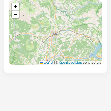
+
−
Leaflet
|
©
OpenStreetMap
contributors