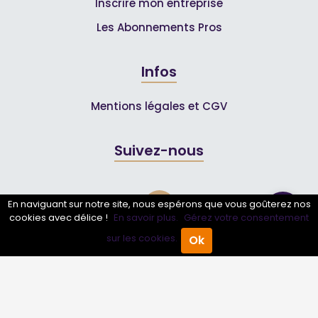
Inscrire mon entreprise
Les Abonnements Pros
Infos
Mentions légales et CGV
Suivez-nous
En naviguant sur notre site, nous espérons que vous goûterez nos
cookies avec délice !
En savoir plus.
Gérez votre consentement
sur les cookies.
Ok
Accueil
Annuaire Pro
Agenda
Menu
© 2007-2026
Toutle04