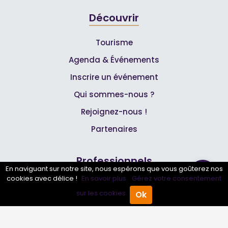
Découvrir
Tourisme
Agenda & Événements
Inscrire un événement
Qui sommes-nous ?
Rejoignez-nous !
Partenaires
Professionnels
En naviguant sur notre site, nous espérons que vous goûterez nos
cookies avec délice !
En savoir plus.
Gérez votre consentement
Annuaire pro
sur les cookies.
Ok
Accueil
Annuaire Pro
Agenda
Menu
Inscrire mon entreprise
Les Abonnements Pros