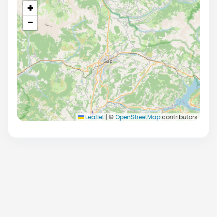
+
−
Leaflet
|
©
OpenStreetMap
contributors