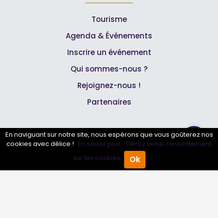
Tourisme
Agenda & Événements
Inscrire un événement
Qui sommes-nous ?
Rejoignez-nous !
Partenaires
Professionnels
En naviguant sur notre site, nous espérons que vous goûterez nos
cookies avec délice !
En savoir plus.
Gérez votre consentement
Annuaire pro
sur les cookies.
Ok
Accueil
Annuaire Pro
Agenda
Menu
Inscrire mon entreprise
Les Abonnements Pros