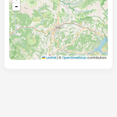
−
Leaflet
|
©
OpenStreetMap
contributors