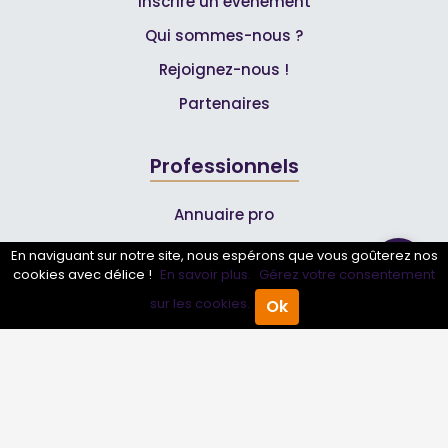
Inscrire un événement
Qui sommes-nous ?
Rejoignez-nous !
Partenaires
Professionnels
Annuaire pro
Inscrire mon entreprise
En naviguant sur notre site, nous espérons que vous goûterez nos
cookies avec délice !
En savoir plus.
Gérez votre consentement
Les Abonnements Pros
sur les cookies.
Ok
Accueil
Annuaire Pro
Agenda
Menu
Infos
Mentions légales et CGV