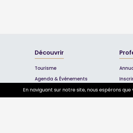
Découvrir
Prof
Tourisme
Annua
Agenda & Événements
Inscr
Inscrire un événement
Les A
En naviguant sur notre site, nous espérons que 
Qui sommes-nous ?
Rejoignez-nous !
Partenaires