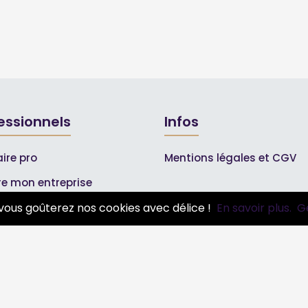
essionnels
Infos
ire pro
Mentions légales et CGV
ire mon entreprise
bonnements Pros
vous goûterez nos cookies avec délice !
En savoir plus.
G