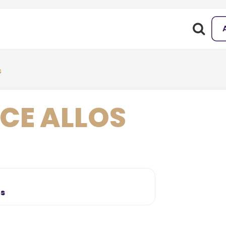
s
NCE ALLOS
os