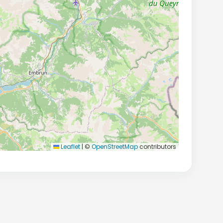
Leaflet
|
©
OpenStreetMap
contributors