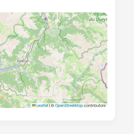
Leaflet
|
©
OpenStreetMap
contributors