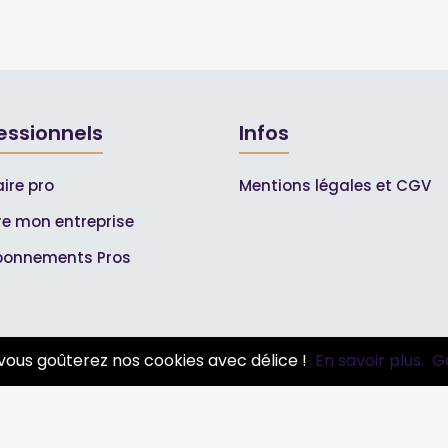
essionnels
Infos
ire pro
Mentions légales et CGV
ire mon entreprise
bonnements Pros
vous goûterez nos cookies avec délice !
En savoir plus.
G
© 2007-2026
Toutle04