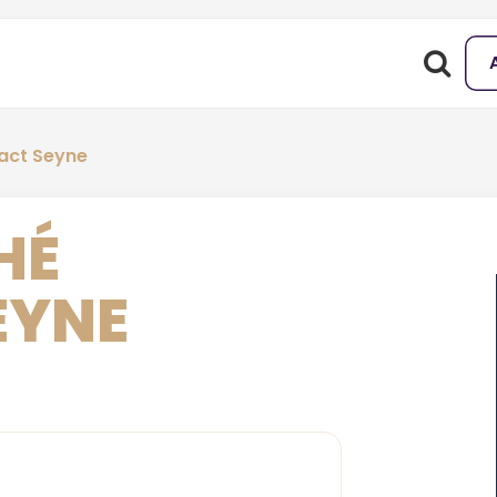
act Seyne
HÉ
EYNE