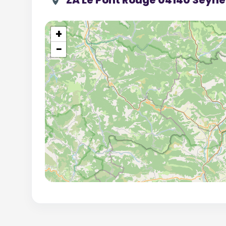
ZA Le Pont Rouge 04140 Seyne
+
−