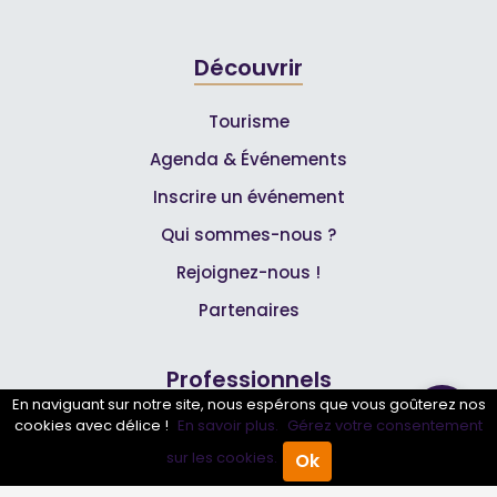
Découvrir
Tourisme
Agenda & Événements
Inscrire un événement
Qui sommes-nous ?
Rejoignez-nous !
Partenaires
Professionnels
En naviguant sur notre site, nous espérons que vous goûterez nos
cookies avec délice !
En savoir plus.
Gérez votre consentement
Annuaire pro
sur les cookies.
Ok
Accueil
Annuaire Pro
Agenda
Menu
Inscrire mon entreprise