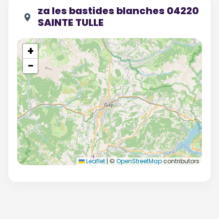
za les bastides blanches 04220
SAINTE TULLE
+
−
Leaflet
|
©
OpenStreetMap
contributors