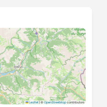
Leaflet
|
©
OpenStreetMap
contributors