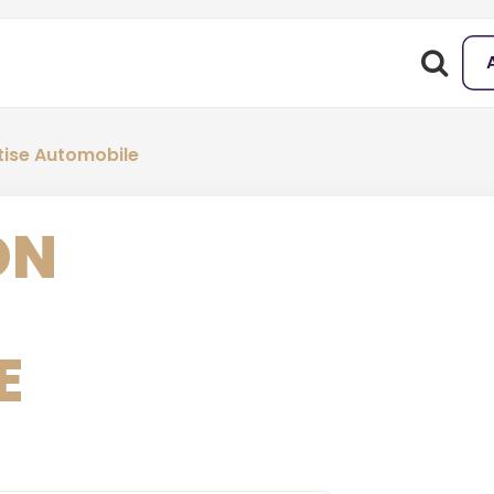
rtise Automobile
ON
E