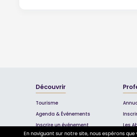
Découvrir
Prof
Tourisme
Annua
Agenda & Événements
Inscr
Inscrire un événement
Les A
En naviguant sur notre site, nous espérons que 
Qui sommes-nous ?