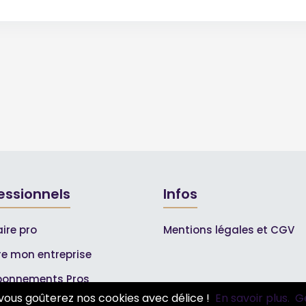
essionnels
Infos
ire pro
Mentions légales et CGV
ire mon entreprise
bonnements Pros
vous goûterez nos cookies avec délice !
En savoir plus.
G