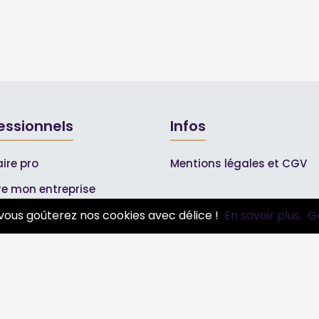
essionnels
Infos
ire pro
Mentions légales et CGV
ire mon entreprise
bonnements Pros
vous goûterez nos cookies avec délice !
En savoir plus.
G