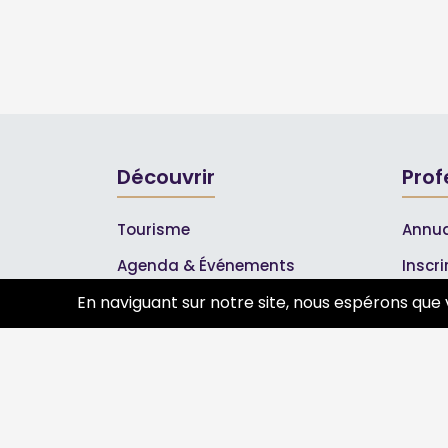
Découvrir
Prof
Tourisme
Annua
Agenda & Événements
Inscr
Inscrire un événement
Les A
En naviguant sur notre site, nous espérons que 
Qui sommes-nous ?
Rejoignez-nous !
Partenaires