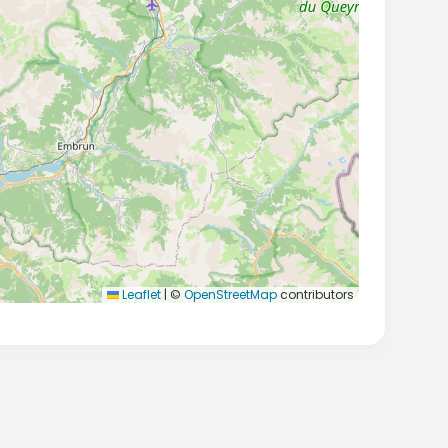
Leaflet
|
©
OpenStreetMap
contributors