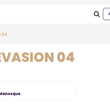
n 04
ÉVASION 04
 Manosque