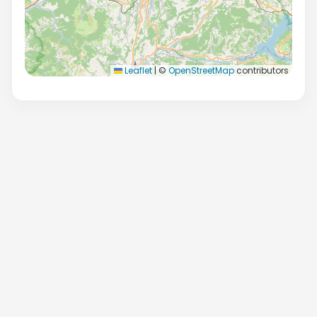
Leaflet
|
©
OpenStreetMap
contributors