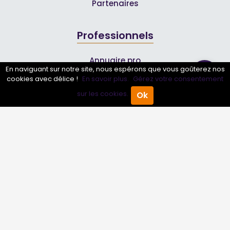
Partenaires
Professionnels
Annuaire pro
En naviguant sur notre site, nous espérons que vous goûterez nos
Inscrire mon entreprise
cookies avec délice !
En savoir plus.
Gérez votre consentement
sur les cookies.
Ok
Les Abonnements Pros
Accueil
Annuaire Pro
Agenda
Menu
Infos
Mentions légales et CGV
Suivez-nous