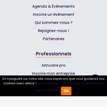
Agenda & Événements
Inscrire un événement
Qui sommes-nous ?
Rejoignez-nous !
Partenaires
Professionnels
Annuaire pro
Inscrire mon entreprise
En naviguant sur notre site, nous espérons que vous goûterez nos
Les Abonnements Pros
cookies avec délice !
En savoir plus.
Gérez votre consentement
sur les cookies.
Ok
Accueil
Annuaire Pro
Agenda
Menu
Infos