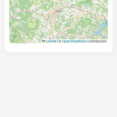
Leaflet
|
©
OpenStreetMap
contributors