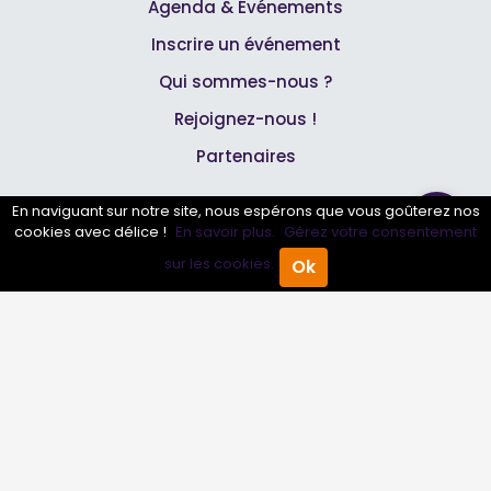
Agenda & Événements
Inscrire un événement
Qui sommes-nous ?
Rejoignez-nous !
Partenaires
En naviguant sur notre site, nous espérons que vous goûterez nos
Professionnels
cookies avec délice !
En savoir plus.
Gérez votre consentement
sur les cookies.
Ok
Accueil
Annuaire Pro
Agenda
Menu
Annuaire pro
Inscrire mon entreprise
Les Abonnements Pros
Infos
Mentions légales et CGV