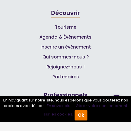
Découvrir
Tourisme
Agenda & Événements
Inscrire un événement
Qui sommes-nous ?
Rejoignez-nous !
Partenaires
Professionnels
En naviguant sur notre site, nous espérons que vous goûterez nos
cookies avec délice !
En savoir plus.
Gérez votre consentement
Annuaire pro
sur les cookies.
Ok
Accueil
Annuaire Pro
Agenda
Menu
Inscrire mon entreprise
Les Abonnements Pros