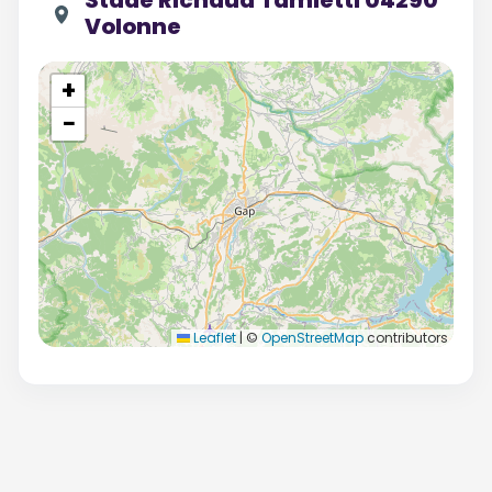
Stade Richaud Tamietti 04290
Volonne
+
−
Leaflet
|
©
OpenStreetMap
contributors