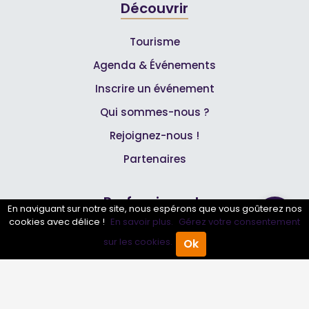
Découvrir
Tourisme
Agenda & Événements
Inscrire un événement
Qui sommes-nous ?
Rejoignez-nous !
Partenaires
Professionnels
En naviguant sur notre site, nous espérons que vous goûterez nos
cookies avec délice !
En savoir plus.
Gérez votre consentement
Annuaire pro
sur les cookies.
Ok
Accueil
Annuaire Pro
Agenda
Menu
Inscrire mon entreprise
Les Abonnements Pros