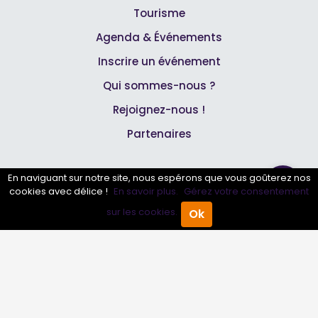
Tourisme
Agenda & Événements
Inscrire un événement
Qui sommes-nous ?
Rejoignez-nous !
Partenaires
Professionnels
En naviguant sur notre site, nous espérons que vous goûterez nos
cookies avec délice !
En savoir plus.
Gérez votre consentement
sur les cookies.
Annuaire pro
Ok
Accueil
Annuaire Pro
Agenda
Menu
Inscrire mon entreprise
Les Abonnements Pros
Infos