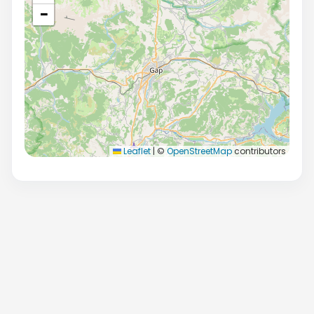
−
Leaflet
|
©
OpenStreetMap
contributors