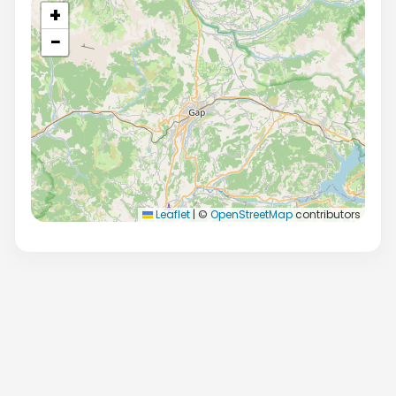
+
−
Leaflet
|
©
OpenStreetMap
contributors