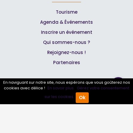
Tourisme
Agenda & Événements
Inscrire un événement
Qui sommes-nous ?
Rejoignez-nous !
Partenaires
Professionnels
En naviguant sur notre site, nous espérons que vous goûterez nos
cookies avec délice !
En savoir plus.
Gérez votre consentement
Annuaire pro
sur les cookies.
Ok
Accueil
Annuaire Pro
Agenda
Menu
Inscrire mon entreprise
Les Abonnements Pros