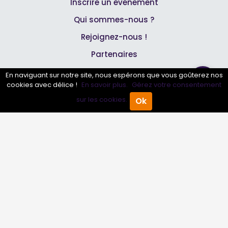
Inscrire un événement
Qui sommes-nous ?
Rejoignez-nous !
Partenaires
En naviguant sur notre site, nous espérons que vous goûterez nos
Professionnels
cookies avec délice !
En savoir plus.
Gérez votre consentement
sur les cookies.
Ok
Accueil
Annuaire Pro
Agenda
Menu
Annuaire pro
Inscrire mon entreprise
Les Abonnements Pros
Infos
Mentions légales et CGV