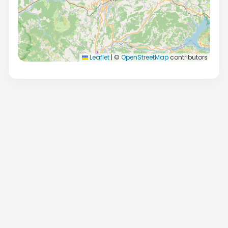
Leaflet
|
©
OpenStreetMap
contributors