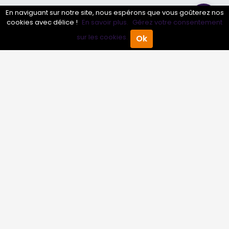
En naviguant sur notre site, nous espérons que vous goûterez nos
Annuaire pro
cookies avec délice !
En savoir plus.
Gérez votre consentement
Inscrire mon entreprise
sur les cookies.
Ok
Accueil
Annuaire Pro
Agenda
Menu
Les Abonnements Pros
Infos
Mentions légales et CGV
Suivez-nous