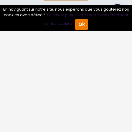
En naviguant sur notre site, nous espérons que vous goûterez nos
Annuaire pro
cookies avec délice !
En savoir plus.
Gérez votre consentement
Inscrire mon entreprise
sur les cookies.
Ok
Accueil
Annuaire Pro
Agenda
Menu
Les Abonnements Pros
Infos
Mentions légales et CGV
Suivez-nous