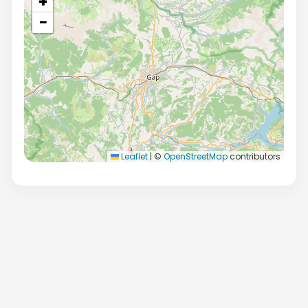
+
−
Leaflet
|
©
OpenStreetMap
contributors