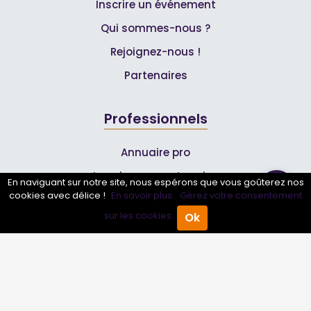
Inscrire un événement
Qui sommes-nous ?
Rejoignez-nous !
Partenaires
Professionnels
Annuaire pro
Inscrire mon entreprise
En naviguant sur notre site, nous espérons que vous goûterez nos
cookies avec délice !
En savoir plus.
Gérez votre consentement
Les Abonnements Pros
sur les cookies.
Ok
Accueil
Annuaire Pro
Agenda
Menu
Infos
Mentions légales et CGV