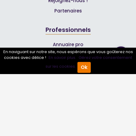
Rejoignez-nous !
Partenaires
Professionnels
Annuaire pro
En naviguant sur notre site, nous espérons que vous goûterez nos
Inscrire mon entreprise
cookies avec délice !
En savoir plus.
Gérez votre consentement
Les Abonnements Pros
sur les cookies.
Ok
Accueil
Annuaire Pro
Agenda
Menu
Infos
Mentions légales et CGV
Suivez-nous