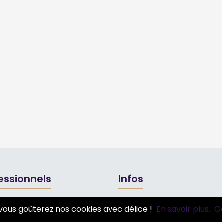
essionnels
Infos
ire pro
Mentions légales et CGV
vous goûterez nos cookies avec délice !
En savoir plus.
G