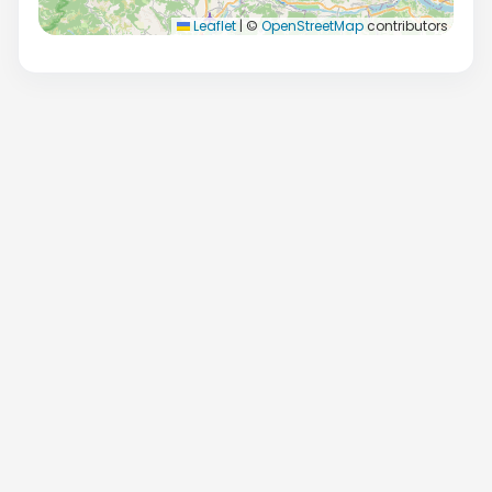
Leaflet
|
©
OpenStreetMap
contributors