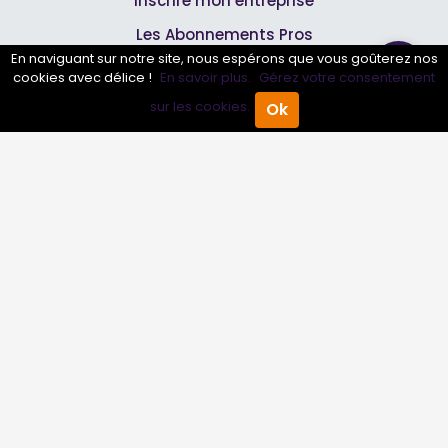
Inscrire mon entreprise
Les Abonnements Pros
En naviguant sur notre site, nous espérons que vous goûterez nos
cookies avec délice !
En savoir plus.
Gérez votre consentement
Infos
sur les cookies.
Ok
Accueil
Annuaire Pro
Agenda
Menu
Mentions légales et CGV
Suivez-nous
© 2007-2026
Toutle04