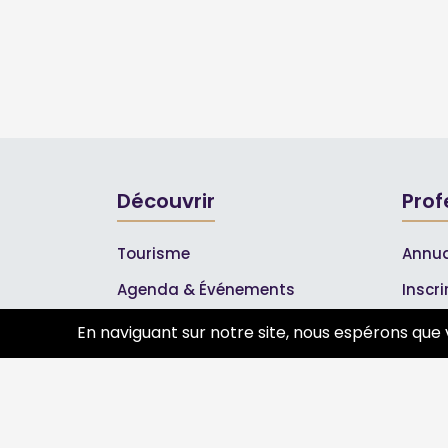
Découvrir
Prof
Tourisme
Annua
Agenda & Événements
Inscr
Inscrire un événement
Les A
En naviguant sur notre site, nous espérons que 
Qui sommes-nous ?
Rejoignez-nous !
Partenaires