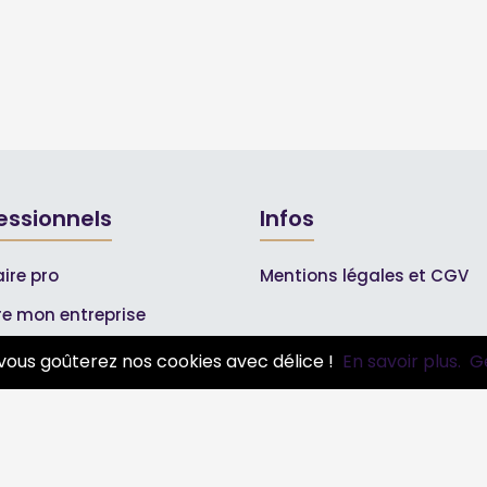
essionnels
Infos
ire pro
Mentions légales et CGV
ire mon entreprise
bonnements Pros
vous goûterez nos cookies avec délice !
En savoir plus.
G