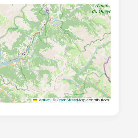
Leaflet
|
©
OpenStreetMap
contributors