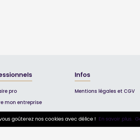
essionnels
Infos
ire pro
Mentions légales et CGV
ire mon entreprise
bonnements Pros
vous goûterez nos cookies avec délice !
En savoir plus.
G