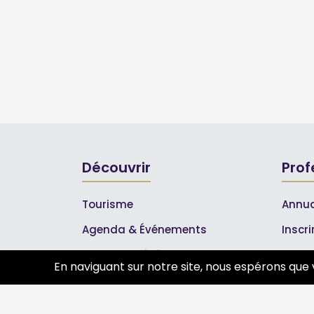
Découvrir
Prof
Tourisme
Annua
Agenda & Événements
Inscr
Inscrire un événement
Les A
En naviguant sur notre site, nous espérons que 
Qui sommes-nous ?
Rejoignez-nous !