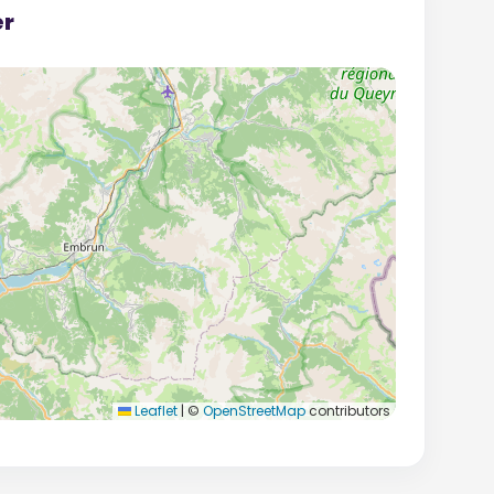
er
Leaflet
|
©
OpenStreetMap
contributors