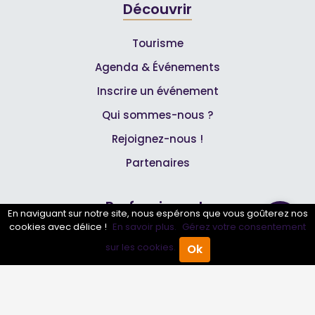
Découvrir
Tourisme
Agenda & Événements
Inscrire un événement
Qui sommes-nous ?
Rejoignez-nous !
Partenaires
Professionnels
En naviguant sur notre site, nous espérons que vous goûterez nos
cookies avec délice !
En savoir plus.
Gérez votre consentement
Annuaire pro
sur les cookies.
Ok
Accueil
Annuaire Pro
Agenda
Menu
Inscrire mon entreprise
Les Abonnements Pros