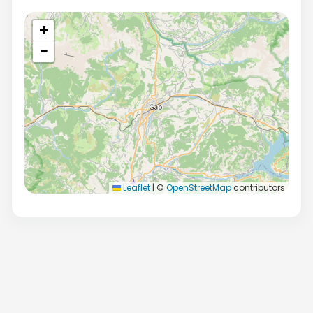
+
−
Leaflet
|
©
OpenStreetMap
contributors