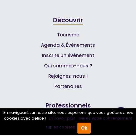
Découvrir
Tourisme
Agenda & Événements
Inscrire un événement
Qui sommes-nous ?
Rejoignez-nous !
Partenaires
Professionnels
En naviguant sur notre site, nous espérons que vous goûterez nos
cookies avec délice !
En savoir plus.
Gérez votre consentement
Annuaire pro
sur les cookies.
Ok
Accueil
Annuaire Pro
Agenda
Menu
Inscrire mon entreprise