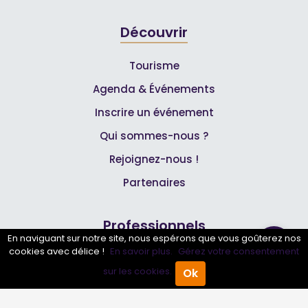
Découvrir
Tourisme
Agenda & Événements
Inscrire un événement
Qui sommes-nous ?
Rejoignez-nous !
Partenaires
Professionnels
En naviguant sur notre site, nous espérons que vous goûterez nos
cookies avec délice !
En savoir plus.
Gérez votre consentement
Annuaire pro
sur les cookies.
Ok
Accueil
Annuaire Pro
Agenda
Menu
Inscrire mon entreprise
Les Abonnements Pros