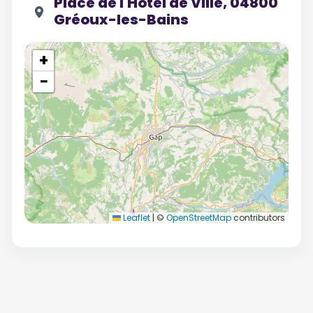
Place de l'Hôtel de Ville, 04800
Gréoux-les-Bains
+
−
Leaflet
|
©
OpenStreetMap
contributors