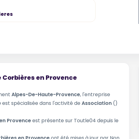
ieres
e Corbières en Provence
ement
Alpes-De-Haute-Provence
, l'entreprise
e
est spécialisée dans l'activité de
Association
()
 en Provence
est présente sur Toutle04 depuis le
rbières en Provence
ont été mises à jour par Non