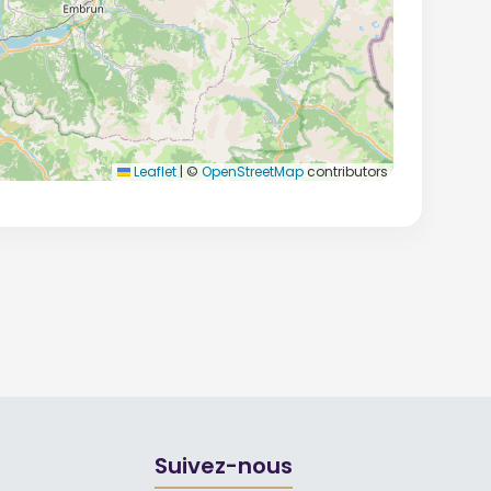
Leaflet
|
©
OpenStreetMap
contributors
Suivez-nous