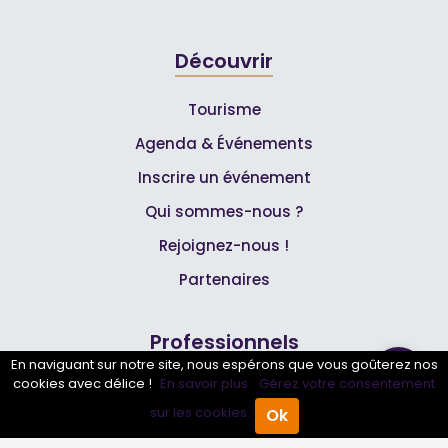
Découvrir
Tourisme
Agenda & Événements
Inscrire un événement
Qui sommes-nous ?
Rejoignez-nous !
Partenaires
Professionnels
En naviguant sur notre site, nous espérons que vous goûterez nos
cookies avec délice !
En savoir plus.
Gérez votre consentement
Annuaire pro
sur les cookies.
Ok
Accueil
Annuaire Pro
Agenda
Menu
Inscrire mon entreprise