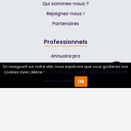
Qui sommes-nous ?
Rejoignez-nous !
Partenaires
Professionnels
Annuaire pro
Inscrire mon entreprise
En naviguant sur notre site, nous espérons que vous goûterez nos
cookies avec délice !
En savoir plus.
Gérez votre consentement
Les Abonnements Pros
sur les cookies.
Ok
Accueil
Annuaire Pro
Agenda
Menu
Infos
Mentions légales et CGV
Suivez-nous