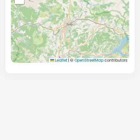
Leaflet
|
©
OpenStreetMap
contributors