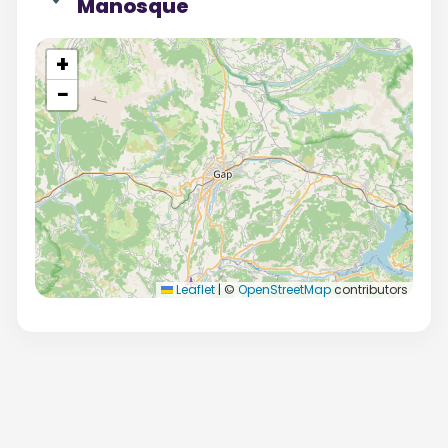
Manosque
+
−
Leaflet
|
©
OpenStreetMap
contributors