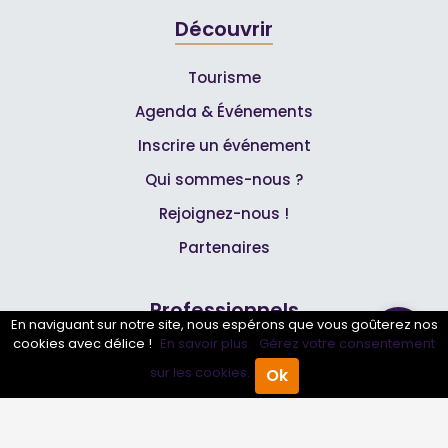
Découvrir
Tourisme
Agenda & Événements
Inscrire un événement
Qui sommes-nous ?
Rejoignez-nous !
Partenaires
Professionnels
En naviguant sur notre site, nous espérons que vous goûterez nos
cookies avec délice !
En savoir plus.
Gérez votre consentement
Annuaire pro
sur les cookies.
Ok
Accueil
Annuaire Pro
Agenda
Menu
Inscrire mon entreprise
Les Abonnements Pros